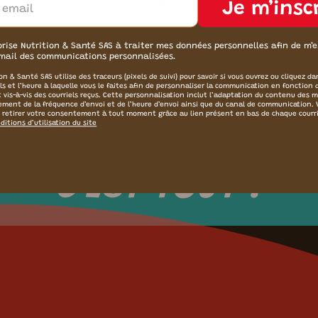
Voir tout
Je m’insc
orise Nutrition & Santé SAS à traiter mes données personnelles afin de m’
mail des communications personnalisées.
on & Santé SAS utilise des traceurs (pixels de suivi) pour savoir si vous ouvrez ou cliquez da
els et l’heure à laquelle vous le faites afin de personnaliser la communication en fonction 
t vis-à-vis des courriels reçus. Cette personnalisation inclut l’adaptation du contenu des 
tement de la fréquence d’envoi et de l’heure d’envoi ainsi que du canal de communication.
 retirer votre consentement à tout moment grâce au lien présent en bas de chaque courr
ditions d’utilisation du site
ÉCOUPEZ, MARINEZ,
C'EST TOUT !