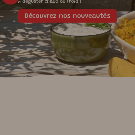
A déguster chaud ou froid !
Nouveau look ! P
Découvrez nos nouveautés