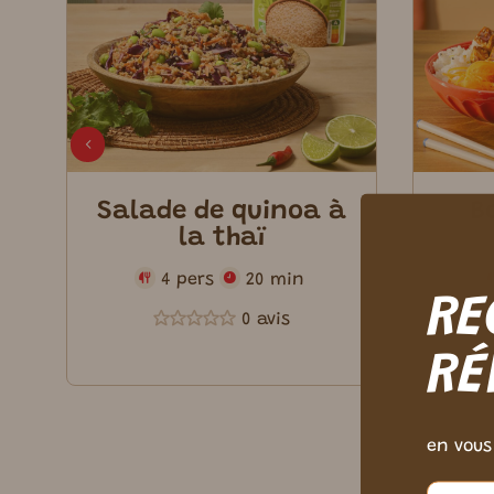
Salade de quinoa à
B
la thaï
4 pers
20 min
RE
0 avis
RÉ
en vous