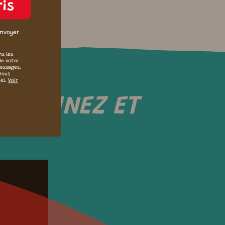
ris
envoyer
ns les
de votre
messages,
 Vous
iel.
Voir
 CUISINEZ ET