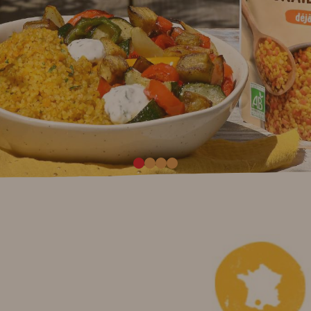
lus fun, plus coloré, plus assumé ! Le tofu a décidé d'arrêt
Eloy Spinnler a trouvé la solution !
Découvrir
Comment cuisiner le tofu ?
Découvrez les recettes