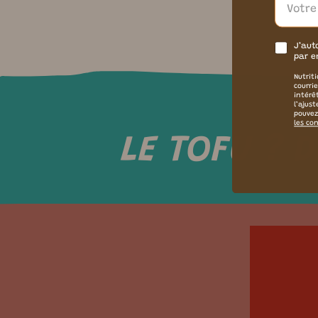
J’aut
par e
Nutriti
courri
intérê
l’ajus
pouvez
les con
LE TOFU ? D