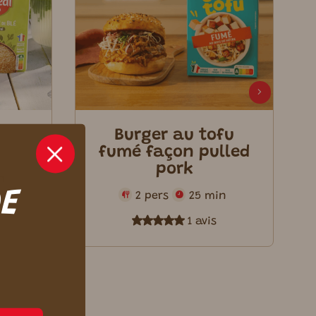
Burger au tofu
fumé façon pulled
pork
n
DE
2 pers
25 min
1 avis