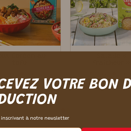
owl Coréen au
Salade «
tofu
fraîcheur »
2 pers
15 min
4 pers
15 mi
CEVEZ VOTRE BON 
0 avis
0 avis
DUCTION
 inscrivant à notre newsletter