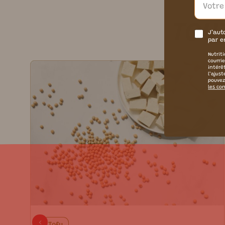
TOUT
J’aut
par e
Nutriti
courri
intérê
l’ajus
pouvez
les con
Tofu