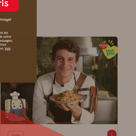
ris
FU 👇
envoyer
ns les
de votre
messages,
 Vous
iel.
Voir
Tofu