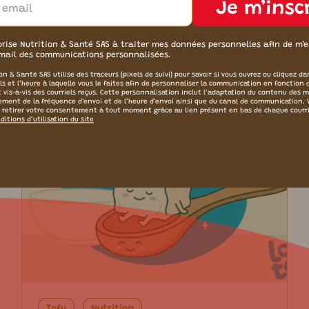
Je m’insc
 SAVOIR SUR LE TO
orise Nutrition & Santé SAS à traiter mes données personnelles afin de m’
mail des communications personnalisées.
on & Santé SAS utilise des traceurs (pixels de suivi) pour savoir si vous ouvrez ou cliquez da
els et l’heure à laquelle vous le faites afin de personnaliser la communication en fonction 
t vis-à-vis des courriels reçus. Cette personnalisation inclut l’adaptation du contenu des 
tement de la fréquence d’envoi et de l’heure d’envoi ainsi que du canal de communication.
 retirer votre consentement à tout moment grâce au lien présent en bas de chaque courr
ditions d’utilisation du site
Tofu
Nutrition