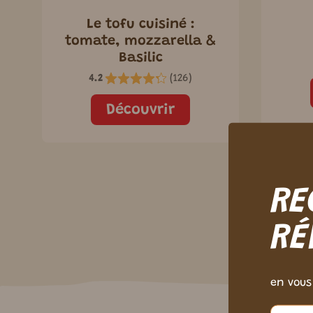
Le tofu cuisiné :
tomate, mozzarella &
Basilic
4.2
(
126
)
Découvrir
RE
RÉ
en vous