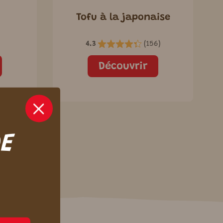
Tofu à la japonaise
4.3
(
156
)
Découvrir
DE