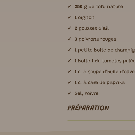
250
g de Tofu nature
1
oignon
2
gousses d'ail
3
poivrons rouges
1
petite boite de champig
1
boite
1
de tomates pelé
1
c. à soupe d'huile d'olive
1
c. à café de paprika
Sel, Poivre
PRÉPARATION