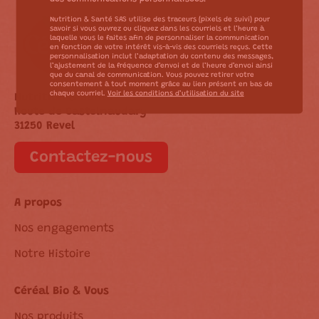
Nutrition & Santé SAS utilise des traceurs (pixels de suivi) pour
savoir si vous ouvrez ou cliquez dans les courriels et l’heure à
laquelle vous le faites afin de personnaliser la communication
en fonction de votre intérêt vis-à-vis des courriels reçus. Cette
personnalisation inclut l’adaptation du contenu des messages,
l’ajustement de la fréquence d’envoi et de l’heure d’envoi ainsi
que du canal de communication. Vous pouvez retirer votre
consentement à tout moment grâce au lien présent en bas de
chaque courriel.
Voir les conditions d’utilisation du site
Nutrition & Santé
Route de Castelnaudary
31250 Revel
Contactez-nous
A propos
Nos engagements
Notre Histoire
Céréal Bio & Vous
Nos produits