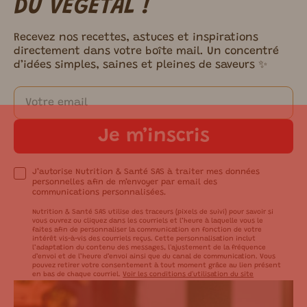
DU VÉGÉTAL !
Recevez nos recettes, astuces et inspirations
directement dans votre boîte mail. Un concentré
d’idées simples, saines et pleines de saveurs ✨
Je m’inscris
J’autorise Nutrition & Santé SAS à traiter mes données
personnelles afin de m’envoyer par email des
communications personnalisées.
Nutrition & Santé SAS utilise des traceurs (pixels de suivi) pour savoir si
vous ouvrez ou cliquez dans les courriels et l’heure à laquelle vous le
faites afin de personnaliser la communication en fonction de votre
intérêt vis-à-vis des courriels reçus. Cette personnalisation inclut
l’adaptation du contenu des messages, l'ajustement de la fréquence
d’envoi et de l’heure d’envoi ainsi que du canal de communication. Vous
pouvez retirer votre consentement à tout moment grâce au lien présent
en bas de chaque courriel.
Voir les conditions d'utilisation du site