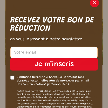
RECEVEZ VOTRE BON DE
RÉDUCTION
en vous inscrivant à notre newsletter
Je m’inscris
Nutrition
J’autorise Nutrition & Santé SAS à traiter mes
01/10/2025
données personnelles afin de m’envoyer par email
des communications personnalisées.
Le bio, c’est quoi exactement ? Un label, des
preuves et un vrai engagement !
Nutrition & Santé SAS utilise des traceurs (pixels de suivi) pour
savoir si vous ouvrez ou cliquez dans les courriels et l’heure à
Parce que l’on trouve de plus en plus de produits
laquelle vous le faites afin de personnaliser la communication
en fonction de votre intérêt vis-à-vis des courriels reçus. Cette
bio à des prix abordables dans les
personnalisation inclut l’adaptation du contenu des messages,
supermarchés, certains pensent
l’ajustement de la fréquence d’envoi et de l’heure d’envoi ainsi