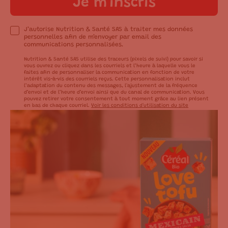
Je m’inscris
J’autorise Nutrition & Santé SAS à traiter mes données
personnelles afin de m’envoyer par email des
communications personnalisées.
Nutrition & Santé SAS utilise des traceurs (pixels de suivi) pour savoir si
vous ouvrez ou cliquez dans les courriels et l’heure à laquelle vous le
faites afin de personnaliser la communication en fonction de votre
intérêt vis-à-vis des courriels reçus. Cette personnalisation inclut
l’adaptation du contenu des messages, l'ajustement de la fréquence
d’envoi et de l’heure d’envoi ainsi que du canal de communication. Vous
pouvez retirer votre consentement à tout moment grâce au lien présent
en bas de chaque courriel.
Voir les conditions d'utilisation du site