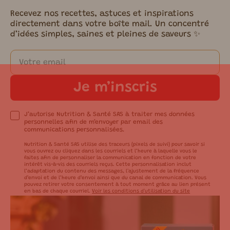
Recevez nos recettes, astuces et inspirations
directement dans votre boîte mail. Un concentré
d’idées simples, saines et pleines de saveurs ✨
Je m’inscris
J’autorise Nutrition & Santé SAS à traiter mes données
personnelles afin de m’envoyer par email des
communications personnalisées.
Nutrition & Santé SAS utilise des traceurs (pixels de suivi) pour savoir si
vous ouvrez ou cliquez dans les courriels et l’heure à laquelle vous le
faites afin de personnaliser la communication en fonction de votre
intérêt vis-à-vis des courriels reçus. Cette personnalisation inclut
l’adaptation du contenu des messages, l'ajustement de la fréquence
d’envoi et de l’heure d’envoi ainsi que du canal de communication. Vous
pouvez retirer votre consentement à tout moment grâce au lien présent
en bas de chaque courriel.
Voir les conditions d'utilisation du site