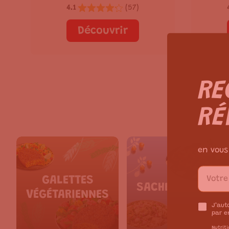
4.1
(
57
)
Découvrir
RE
RÉ
en vous
GALETTES
SACHETS REPAS
VÉGÉTARIENNES
J’aut
par e
Nutriti