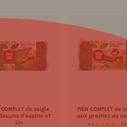
 COMPLET de seigle
PAIN COMPLET de s
flocons d’avoine et
aux graines de c
lin
4.3
(
81