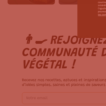
courri
intérê
l’ajus
pouvez
les con
👨‍🍳 REJOIGNE
COMMUNAUTÉ D
VÉGÉTAL !
Recevez nos recettes, astuces et inspiration
d’idées simples, saines et pleines de saveurs