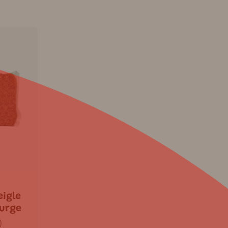
eigle
ourge
)