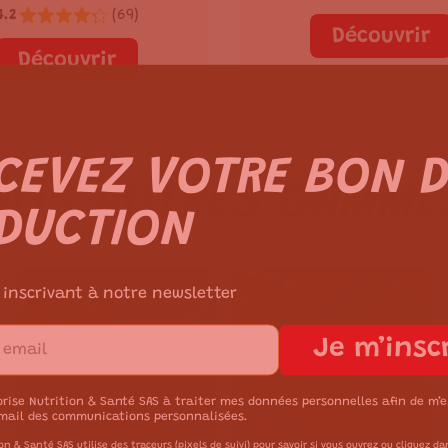
4.2
(
69
)
Découvrir
Découvrir
CEVEZ VOTRE BON 
NOS AUTRES GAMME
DUCTION
 inscrivant à notre newsletter
Je m’insc
TOFUS
CŒURS DE REPAS
orise Nutrition & Santé SAS à traiter mes données personnelles afin de m’
mail des communications personnalisées.
on & Santé SAS utilise des traceurs (pixels de suivi) pour savoir si vous ouvrez ou cliquez da