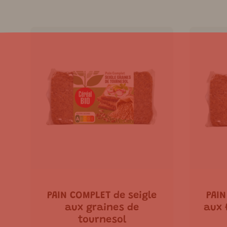
PAIN COMPLET de seigle
PAIN
aux graines de
aux 
tournesol