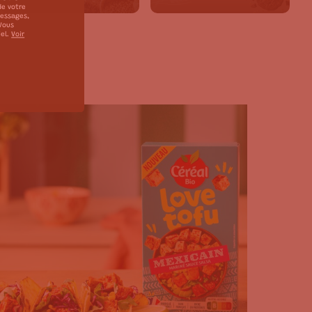
de votre
messages,
 Vous
iel.
Voir