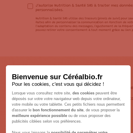
J’autorise Nutrition & Santé SAS à traiter mes donné
personnalisées.
Nutrition & Santé SAS utilise des traceurs (pixels de suivi) pour sav
faites afin de personnaliser la communication en fonction de votre
l’adaptation du contenu des messages, l'ajustement de la fréquen
pouvez retirer votre consentement à tout moment grâce au lien p
A propos
Nos
engageme
Notre Hist
Nutrition & Santé
Route de Castelnaudary
31250 Revel