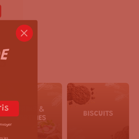
DE
S
ris
PAINS &
BISCUITS
TARTINES
envoyer
ns les