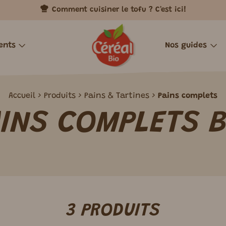
Comment cuisiner le tofu ? C'est ici!
ents
Nos guides
QUE REVISITÉ
REPAS
ISIR GOURMAND POUR TOUS, SANS COMPROMI
TOFUS
HIVER
C’EST QUOI LE TOFU ?
CŒURS DE RE
ÉTÉ
TO
Accueil
Produits
Pains & Tartines
Pains complets
AINS COMPLETS B
riens
Tofus à cuisiner
Boulettes
ments
Tofus cuisinés
Emincés
ents cuisinés
Falafels
3 PRODUITS