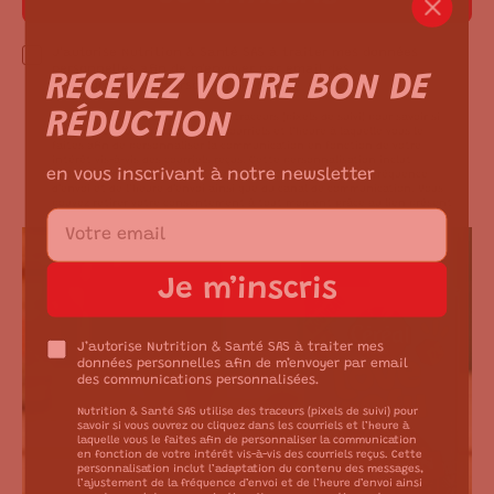
J’autorise Nutrition & Santé SAS à traiter mes données
personnelles afin de m’envoyer par email des
RECEVEZ VOTRE BON DE
communications personnalisées.
RÉDUCTION
Nutrition & Santé SAS utilise des traceurs (pixels de suivi) pour savoir si
vous ouvrez ou cliquez dans les courriels et l’heure à laquelle vous le
faites afin de personnaliser la communication en fonction de votre
intérêt vis-à-vis des courriels reçus. Cette personnalisation inclut
en vous inscrivant à notre newsletter
l’adaptation du contenu des messages, l'ajustement de la fréquence
d’envoi et de l’heure d’envoi ainsi que du canal de communication. Vous
pouvez retirer votre consentement à tout moment grâce au lien présent
en bas de chaque courriel.
Voir les conditions d'utilisation du site
Je m’inscris
J’autorise Nutrition & Santé SAS à traiter mes
données personnelles afin de m’envoyer par email
des communications personnalisées.
Nutrition & Santé SAS utilise des traceurs (pixels de suivi) pour
savoir si vous ouvrez ou cliquez dans les courriels et l’heure à
laquelle vous le faites afin de personnaliser la communication
en fonction de votre intérêt vis-à-vis des courriels reçus. Cette
personnalisation inclut l’adaptation du contenu des messages,
l’ajustement de la fréquence d’envoi et de l’heure d’envoi ainsi