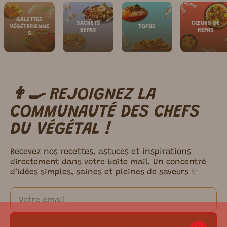
GALETTES
SACHETS
CŒURS DE
VÉGÉTARIENNE
TOFUS
REPAS
REPAS
S
👨‍🍳 REJOIGNEZ LA
m ici.
COMMUNAUTÉ DES CHEFS
DU VÉGÉTAL !
Recevez nos recettes, astuces et inspirations
directement dans votre boîte mail. Un concentré
d’idées simples, saines et pleines de saveurs ✨
m ici.
Je m’inscris