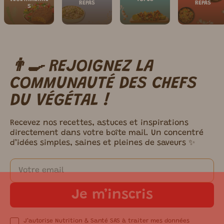
REPAS
REPAS
S
👨‍🍳 REJOIGNEZ LA
m ici.
COMMUNAUTÉ DES CHEFS
DU VÉGÉTAL !
Recevez nos recettes, astuces et inspirations
directement dans votre boîte mail. Un concentré
d’idées simples, saines et pleines de saveurs ✨
Je m’inscris
J’autorise Nutrition & Santé SAS à traiter mes données