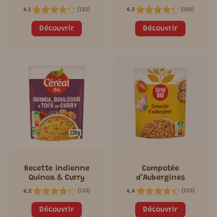
(
152
)
(
155
)
4.1
4.3
Découvrir
Découvrir
Recette indienne
Compotée
Quinoa & Curry
d’Aubergines
(
133
)
(
105
)
4.2
4.4
Découvrir
Découvrir