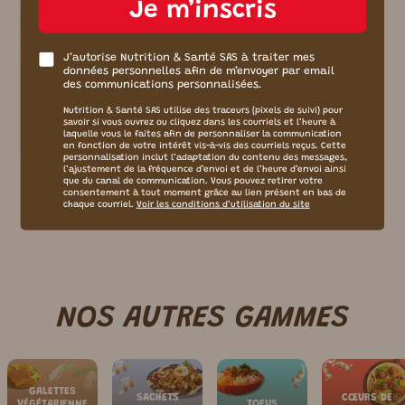
Je m’inscris
Lentilles cuisinées,
Pad Thaï
J’autorise Nutrition & Santé SAS à traiter mes
riz, soja
données personnelles afin de m’envoyer par email
des communications personnalisées.
(
185
)
(
141
)
4.4
4
Nutrition & Santé SAS utilise des traceurs (pixels de suivi) pour
savoir si vous ouvrez ou cliquez dans les courriels et l’heure à
Découvrir
Découvrir
laquelle vous le faites afin de personnaliser la communication
en fonction de votre intérêt vis-à-vis des courriels reçus. Cette
personnalisation inclut l’adaptation du contenu des messages,
l’ajustement de la fréquence d’envoi et de l’heure d’envoi ainsi
que du canal de communication. Vous pouvez retirer votre
consentement à tout moment grâce au lien présent en bas de
Afficher plus
chaque courriel.
Voir les conditions d’utilisation du site
NOS AUTRES GAMMES
GALETTES
SACHETS
CŒURS DE
VÉGÉTARIENNE
TOFUS