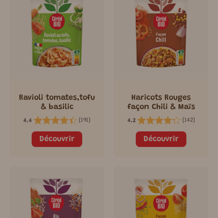
Ravioli tomates,tofu
Haricots Rouges
& basilic
façon Chili & Maïs
(
191
)
(
142
)
4.4
4.2
Découvrir
Découvrir