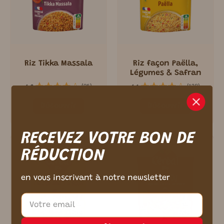
Riz Tikka Massala
Riz façon Paëlla,
Légumes & Safran
(
95
)
(
128
)
4.2
4.1
m ici.
Découvrir
Découvrir
RECEVEZ VOTRE BON DE
RÉDUCTION
en vous inscrivant à notre newsletter