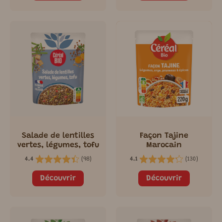
Salade de lentilles
Façon Tajine
vertes, légumes, tofu
Marocain
(
98
)
(
130
)
4.4
4.1
Découvrir
Découvrir