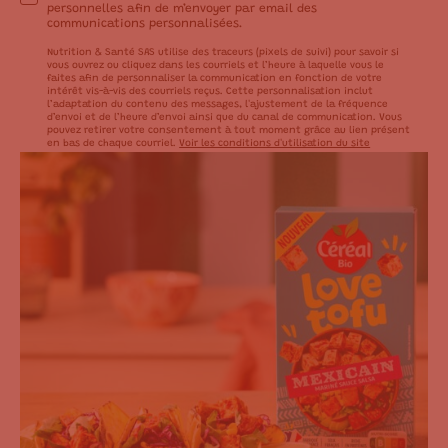
personnelles afin de m’envoyer par email des
communications personnalisées.
Nutrition & Santé SAS utilise des traceurs (pixels de suivi) pour savoir si
vous ouvrez ou cliquez dans les courriels et l’heure à laquelle vous le
faites afin de personnaliser la communication en fonction de votre
intérêt vis-à-vis des courriels reçus. Cette personnalisation inclut
l’adaptation du contenu des messages, l'ajustement de la fréquence
d’envoi et de l’heure d’envoi ainsi que du canal de communication. Vous
pouvez retirer votre consentement à tout moment grâce au lien présent
en bas de chaque courriel.
Voir les conditions d'utilisation du site