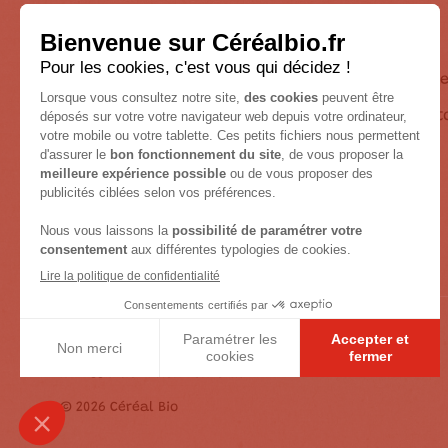
A propos
Nos
engageme
Notre Hist
Nutrition & Santé
Route de Castelnaudary
31250 Revel
Contactez-nous
Mentions Légales
Accessibilité : non conforme
© 2026 Céréal Bio