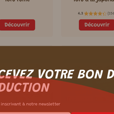
Tofu fumé
Tofu à la japona
4.3
(
15
Découvrir
Découvrir
CEVEZ VOTRE BON 
DUCTION
 inscrivant à notre newsletter