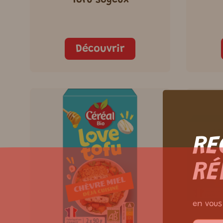
Tofu soyeux
Découvrir
RE
RÉ
en vous