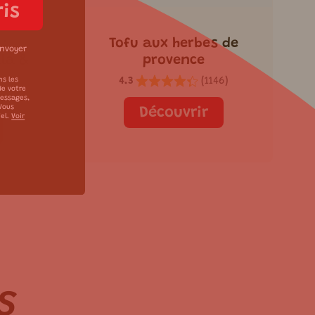
ris
 :
Tofu aux herbes de
envoyer
la &
provence
4.3
(
1146
)
ns les
de votre
6
)
messages,
 Vous
Découvrir
iel.
Voir
S