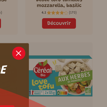
ise
Délice tofu tomates
mozzarella, basilic
6
)
4.1
(
170
)
Découvrir
DE