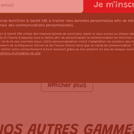
Je m’insc
ofu cuisiné : Pesto
Le tofu cuisiné
orise Nutrition & Santé SAS à traiter mes données personnelles afin de m’
raines de courge
tomate, mozzarel
mail des communications personnalisées.
Basilic
4.2
(
111
)
on & Santé SAS utilise des traceurs (pixels de suivi) pour savoir si vous ouvrez ou cliquez da
els et l’heure à laquelle vous le faites afin de personnaliser la communication en fonction 
4.2
(
12
t vis-à-vis des courriels reçus. Cette personnalisation inclut l’adaptation du contenu des 
tement de la fréquence d’envoi et de l’heure d’envoi ainsi que du canal de communication.
Découvrir
 retirer votre consentement à tout moment grâce au lien présent en bas de chaque courr
ditions d’utilisation du site
Découvrir
Afficher plus
NOS AUTRES GAMME