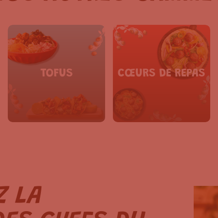
TOFUS
CŒURS DE REPAS
Z LA