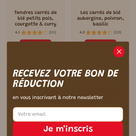
Tendres carrés de
Les carrés de blé
blé petits pois,
aubergine, poivron,
courgette & curry
basilic
(
111
)
(
123
)
4.1
4.2
Découvrir
Découvrir
m ici.
RECEVEZ VOTRE BON DE
RÉDUCTION
en vous inscrivant à notre newsletter
Je m’inscris
Cœur de Burger
Cœur de Burger