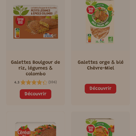
Galettes Boulgour de
Galettes orge & blé
riz, légumes &
Chèvre-Miel
colombo
(
106
)
4.3
Découvrir
Découvrir