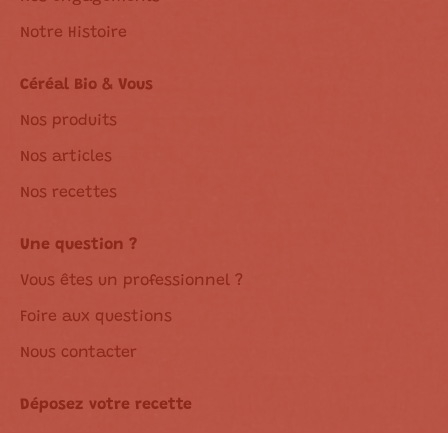
Notre Histoire
Céréal Bio & Vous
Nos produits
Nos articles
Nos recettes
Une question ?
Vous êtes un professionnel ?
Foire aux questions
Nous contacter
Déposez votre recette