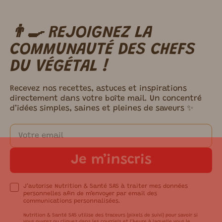
👨‍🍳 REJOIGNEZ LA
m ici.
COMMUNAUTÉ DES CHEFS
DU VÉGÉTAL !
Recevez nos recettes, astuces et inspirations
directement dans votre boîte mail. Un concentré
d’idées simples, saines et pleines de saveurs ✨
Je m’inscris
J’autorise Nutrition & Santé SAS à traiter mes données
personnelles afin de m’envoyer par email des
communications personnalisées.
Nutrition & Santé SAS utilise des traceurs (pixels de suivi) pour savoir si
vous ouvrez ou cliquez dans les courriels et l’heure à laquelle vous le