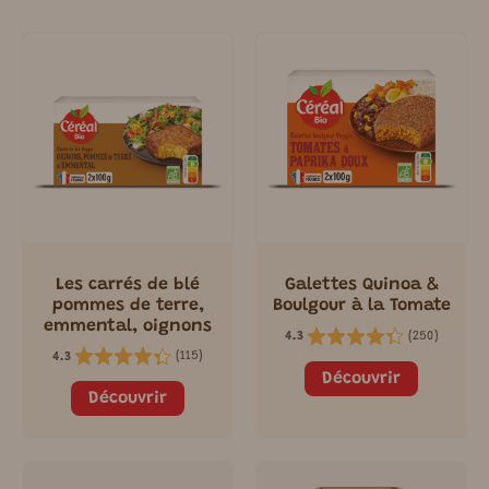
Les carrés de blé
Galettes Quinoa &
pommes de terre,
Boulgour à la Tomate
emmental, oignons
(
250
)
4.3
(
115
)
4.3
Découvrir
Découvrir