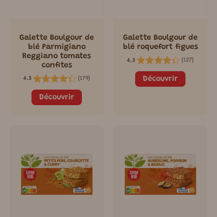
Galette Boulgour de
Galette Boulgour de
blé Parmigiano
blé roquefort figues
Reggiano tomates
(
127
)
4.3
confites
Découvrir
(
179
)
4.3
Découvrir