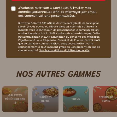
l’Orignial
Texas BBQ
J’autorise Nutrition & Santé SAS à traiter mes
(
96
)
(
145
)
4.4
4.2
données personnelles afin de m’envoyer par email
des communications personnalisées.
Découvrir
Découvrir
Nutrition & Santé SAS utilise des traceurs (pixels de suivi) pour
savoir si vous ouvrez ou cliquez dans les courriels et l’heure à
laquelle vous le faites afin de personnaliser la communication
en fonction de votre intérêt vis-à-vis des courriels reçus. Cette
personnalisation inclut l’adaptation du contenu des messages,
l’ajustement de la fréquence d’envoi et de l’heure d’envoi ainsi
Afficher plus
que du canal de communication. Vous pouvez retirer votre
consentement à tout moment grâce au lien présent en bas de
chaque courriel.
Voir les conditions d’utilisation du site
NOS AUTRES GAMMES
GALETTES
SACHETS
CŒURS DE
VÉGÉTARIENNE
TOFUS
REPAS
REPAS
S