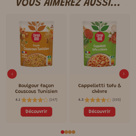
VOUS AIMEREZ AUSSI...
Boulgour façon
Cappelletti tofu &
Couscous Tunisien
chèvre
(
147
)
(
155
)
4.1
4.3
Découvrir
Découvrir