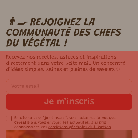
👨‍🍳 REJOIGNEZ LA
m ici.
COMMUNAUTÉ DES CHEFS
DU VÉGÉTAL !
Recevez nos recettes, astuces et inspirations
directement dans votre boîte mail. Un concentré
d’idées simples, saines et pleines de saveurs ✨
Je m’inscris
En cliquant sur "je m'inscris", vous autorisez la marque
Céréal Bio
à vous envoyer ses actualités. J'ai pris
connaissance des
conditions générales d'utilisation
.