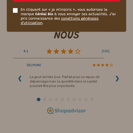
En cliquant sur « je m’inscris », vous autorisez la
marque
Céréal Bio
à vous envoyer ses actualités. J’ai
pris connaissance des
conditions générales
ILS EN PARLENT
MIEUX
QUE
d’utilisation
.
NOUS
(
130
)
4.1
DELPHINE
Le gout est très bon. Parfait pour un repas de
❮
❯
dépannage mais la quantité dans le sachet
pourrait être plus importante.