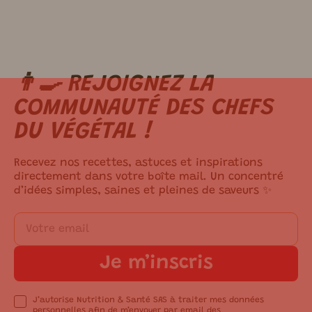
👨‍🍳 REJOIGNEZ LA
m ici.
COMMUNAUTÉ DES CHEFS
DU VÉGÉTAL !
Recevez nos recettes, astuces et inspirations
directement dans votre boîte mail. Un concentré
d’idées simples, saines et pleines de saveurs ✨
Je m’inscris
J’autorise Nutrition & Santé SAS à traiter mes données
personnelles afin de m’envoyer par email des