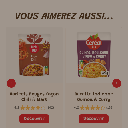
VOUS AIMEREZ AUSSI...
Haricots Rouges façon
Recette indienne
Chili & Maïs
Quinoa & Curry
(
142
)
(
133
)
4.2
4.2
Découvrir
Découvrir