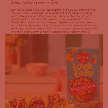
communications personnalisées.
Nutrition & Santé SAS utilise des traceurs (pixels de suivi) pour savoir si
vous ouvrez ou cliquez dans les courriels et l’heure à laquelle vous le
faites afin de personnaliser la communication en fonction de votre
intérêt vis-à-vis des courriels reçus. Cette personnalisation inclut
l’adaptation du contenu des messages, l'ajustement de la fréquence
d’envoi et de l’heure d’envoi ainsi que du canal de communication. Vous
pouvez retirer votre consentement à tout moment grâce au lien présent
en bas de chaque courriel.
Voir les conditions d'utilisation du site