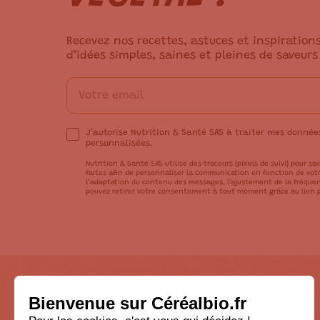
Recevez nos recettes, astuces et inspiration
d’idées simples, saines et pleines de saveurs
J’autorise Nutrition & Santé SAS à traiter mes donné
personnalisées.
Nutrition & Santé SAS utilise des traceurs (pixels de suivi) pour sav
faites afin de personnaliser la communication en fonction de votre
l’adaptation du contenu des messages, l'ajustement de la fréquen
pouvez retirer votre consentement à tout moment grâce au lien p
A propos
Nos