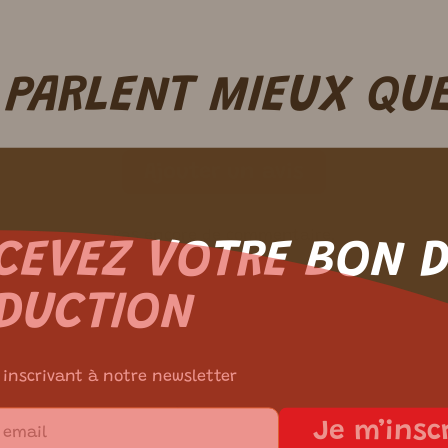
N PARLENT
MIEUX
QUE
Ajouter un avis
Pas encore de commentaire.
CEVEZ VOTRE BON 
DUCTION
 inscrivant à notre newsletter
Je m’insc