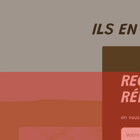
ILS E
RE
RÉ
en vous