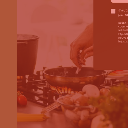
J’aut
par e
Nutriti
courri
intérê
l’ajus
pouvez
les con