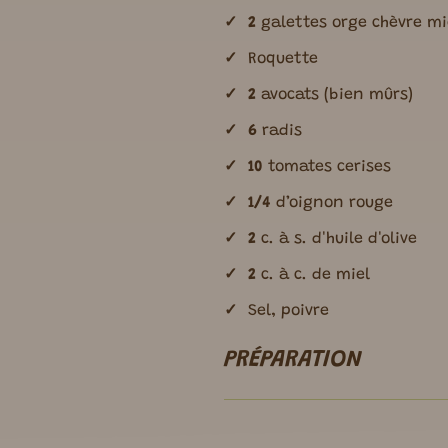
2
galettes orge chèvre mie
Roquette
2
avocats (bien mûrs)
6
radis
10
tomates cerises
1/4
d’oignon rouge
2
c. à s. d'huile d'olive
2
c. à c. de miel
Sel, poivre
PRÉPARATION