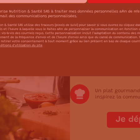
orise Nutrition & Santé SAS à traiter mes données personnelles afin de m’
mail des communications personnalisées.
on & Santé SAS utilise des traceurs (pixels de suivi) pour savoir si vous ouvrez ou cliquez da
els et l’heure à laquelle vous le faites afin de personnaliser la communication en fonction 
t vis-à-vis des courriels reçus. Cette personnalisation inclut l’adaptation du contenu des 
tement de la fréquence d’envoi et de l’heure d’envoi ainsi que du canal de communication.
 retirer votre consentement à tout moment grâce au lien présent en bas de chaque courr
ditions d’utilisation du site
PARTAGEZ
!
Un plat gourmand 
inspirez la commu
Je dé