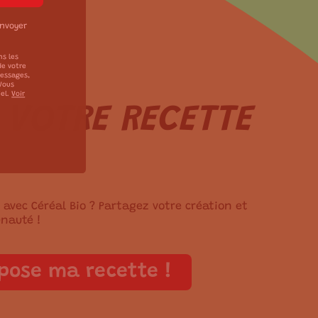
envoyer
ns les
de votre
messages,
 Vous
iel.
Voir
 VOTRE RECETTE
avec Céréal Bio ? Partagez votre création et
nauté !
pose ma recette !