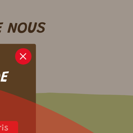
 NOUS
DE
ris