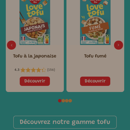
Tofu à la japonaise
Tofu fumé
(
156
)
4.3
Découvrir
Découvrir
Découvrez notre gamme tofu