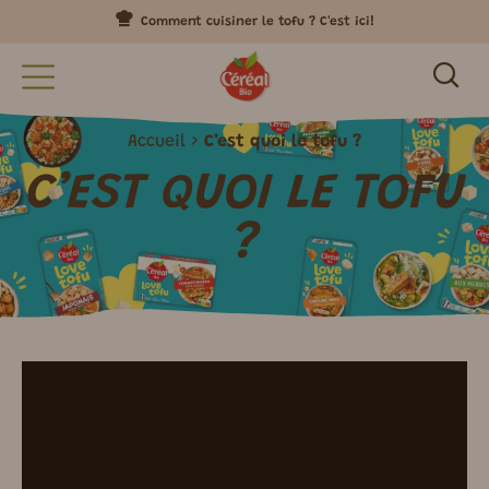
Comment cuisiner le tofu ? C'est ici!
Accueil
C’est quoi le tofu ?
C’EST QUOI LE TOFU
?