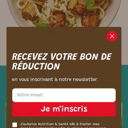
m ici.
RECEVEZ VOTRE BON DE
RÉDUCTION
en vous inscrivant à notre newsletter
LES MEILLEURES RECETTES
AVEC DU TOFU
Je m’inscris
J’autorise Nutrition & Santé SAS à traiter mes