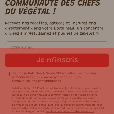
COMMUNAUTÉ DES CHEFS
DU VÉGÉTAL !
Recevez nos recettes, astuces et inspirations
directement dans votre boîte mail. Un concentré
d’idées simples, saines et pleines de saveurs ✨
Je m’inscris
J’autorise Nutrition & Santé SAS à traiter mes données
personnelles afin de m’envoyer par email des
communications personnalisées.
Nutrition & Santé SAS utilise des traceurs (pixels de suivi) pour savoir si
vous ouvrez ou cliquez dans les courriels et l’heure à laquelle vous le
faites afin de personnaliser la communication en fonction de votre
intérêt vis-à-vis des courriels reçus. Cette personnalisation inclut
l’adaptation du contenu des messages, l'ajustement de la fréquence
d’envoi et de l’heure d’envoi ainsi que du canal de communication. Vous
pouvez retirer votre consentement à tout moment grâce au lien présent
en bas de chaque courriel.
Voir les conditions d'utilisation du site