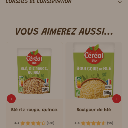
CONSEILS DE CONSERVATION
VOUS AIMEREZ AUSSI...
Blé riz rouge, quinoa
Boulgour de blé
(
138
)
(
95
)
4.4
4.5