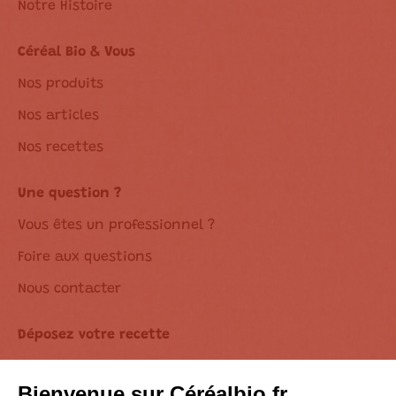
Notre Histoire
Céréal Bio & Vous
Nos produits
Nos articles
Nos recettes
Une question ?
Vous êtes un professionnel ?
Foire aux questions
Nous contacter
Déposez votre recette
Déclaration d’accessibilité