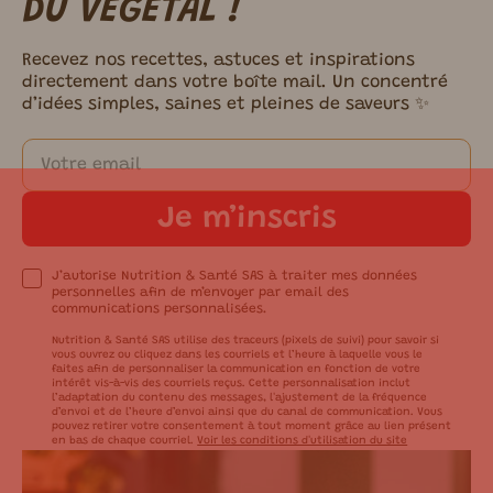
DU VÉGÉTAL !
Recevez nos recettes, astuces et inspirations
directement dans votre boîte mail. Un concentré
d’idées simples, saines et pleines de saveurs ✨
Je m’inscris
J’autorise Nutrition & Santé SAS à traiter mes données
personnelles afin de m’envoyer par email des
communications personnalisées.
Nutrition & Santé SAS utilise des traceurs (pixels de suivi) pour savoir si
vous ouvrez ou cliquez dans les courriels et l’heure à laquelle vous le
faites afin de personnaliser la communication en fonction de votre
intérêt vis-à-vis des courriels reçus. Cette personnalisation inclut
l’adaptation du contenu des messages, l'ajustement de la fréquence
d’envoi et de l’heure d’envoi ainsi que du canal de communication. Vous
pouvez retirer votre consentement à tout moment grâce au lien présent
en bas de chaque courriel.
Voir les conditions d'utilisation du site