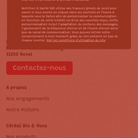
Nutrition & Santé SAS utilise des traceurs (pixels de suivi) pour
savoir si vous ouvrez ou cliquez dans les courriels et l’heure à
laquelle vous le faites afin de personnaliser la communication
en fonction de votre intérêt vis-à-vis des courriels reçus. Cette
personnalisation inclut l’adaptation du contenu des messages,
l’ajustement de la fréquence d’envoi et de l’heure d’envoi ainsi
que du canal de communication. Vous pouvez retirer votre
consentement à tout moment grâce au lien présent en bas de
chaque courriel.
Voir les conditions d’utilisation du site
Nutrition & Santé
Route de Castelnaudary
31250 Revel
Contactez-nous
A propos
Nos engagements
Notre Histoire
Céréal Bio & Vous
Nos produits