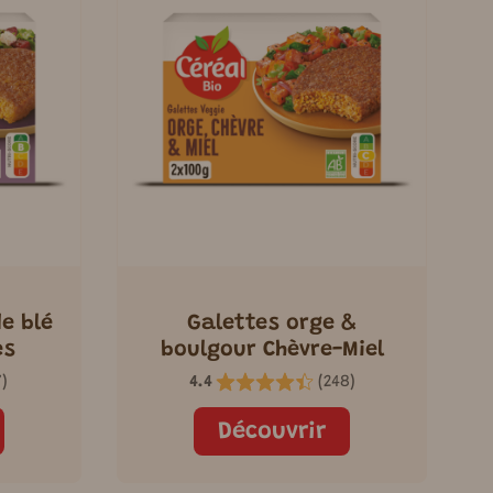
e blé
Galettes orge &
es
boulgour Chèvre-Miel
7
)
4.4
(
248
)
Découvrir