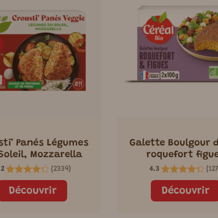
sti’ Panés Légumes
Galette Boulgour d
Soleil, Mozzarella
roquefort figu
.2
(
2339
)
4.3
(
12
Découvrir
Découvrir