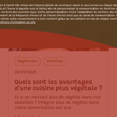
on & Santé SAS utilise des traceurs (pixels de suivi) pour savoir si vous ouvrez ou cliquez da
els et l’heure à laquelle vous le faites afin de personnaliser la communication en fonction 
t vis-à-vis des courriels reçus. Cette personnalisation inclut l’adaptation du contenu des 
tement de la fréquence d’envoi et de l’heure d’envoi ainsi que du canal de communication.
 retirer votre consentement à tout moment grâce au lien présent en bas de chaque courr
ditions d’utilisation du site
Végétarien
Nutrition
18/09/2025
Quels sont les avantages
d’une cuisine plus végétale ?
Et si on mettait plus de végétal dans nos
assiettes ? Intégrer plus de végétal dans
notre alimentation est une