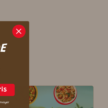
DE
S
ris
envoyer