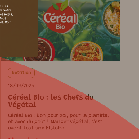
ns les
de votre
messages,
 Vous
iel.
Voir
Nutrition
18/09/2025
Céréal Bio : les Chefs du
Végétal
Céréal Bio : bon pour soi, pour la planète,
et avec du goût ! Manger végétal, c’est
avant tout une histoire