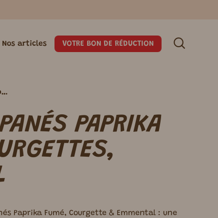
VOTRE BON DE RÉDUCTION
Nos articles
S
PAS
FU
UNE MARQUE BIO ET RESPONSABLE
PAINS & TARTINES
VEGAN
VEGETARIEN
BISCUITS
Crousti’ Panés Paprika Fumé, Courgettes, Emmental
Pains complets
 PANÉS PAPRIKA
URGETTES,
L
nés Paprika Fumé, Courgette & Emmental : une