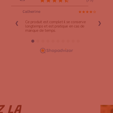
4.3
(
75
)
Catherine
Ce produit est complet il se conserve
❮
❯
longtemps et est pratique en cas de
manque de temps.
Z LA