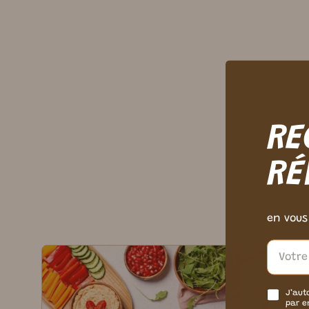
RE
RÉ
en vous
J’aut
par e