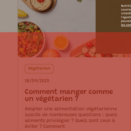
Nutriti
courri
intérê
l’ajus
pouvez
les con
Végétarien
18/09/2025
Comment manger comme
un végétarien ?
Adopter une alimentation végétarienne
suscite de nombreuses questions : quels
aliments privilégier ? Quels sont ceux à
éviter ? Comment