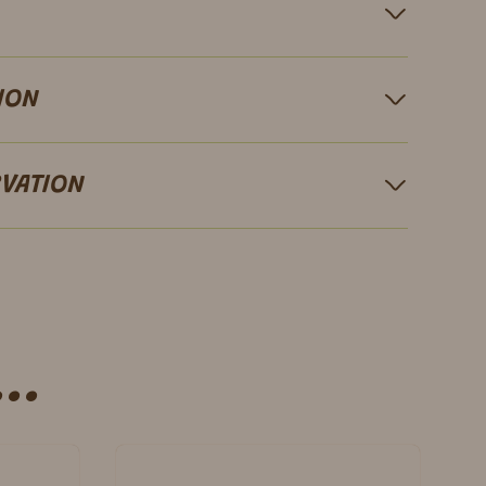
ION
RVATION
..