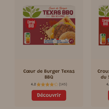
Cœur de Burger Texas
Crou
BBQ
du 
4.2
(
145
)
4
Découvrir