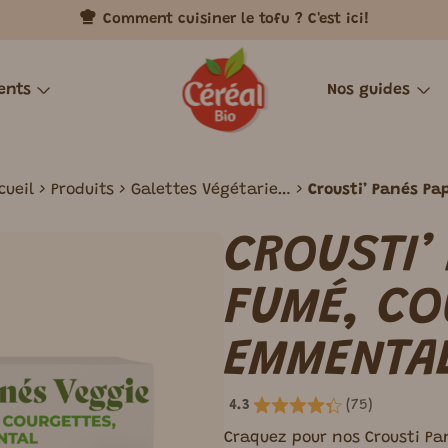
Comment cuisiner le tofu ? C'est ici!
ents
Nos guides
QUE REVISITÉ
REPAS
ISIR GOURMAND POUR TOUS, SANS COMPROMI
TOFUS
HIVER
C’EST QUOI LE TOFU ?
CŒURS DE RE
ÉTÉ
TO
cueil
Produits
Galettes Végétariennes
riens
Tofus à cuisiner
Boulettes
CROUSTI’
ments
Tofus cuisinés
Emincés
ents cuisinés
Falafels
FUMÉ, CO
EMMENTA
4.3
(
75
)
Craquez pour nos Crousti Pa