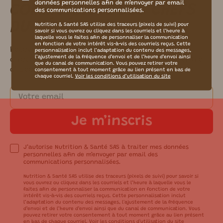
données personnelles afin de m’envoyer par email
COMMUNAUTÉ DES CHEFS
des communications personnalisées.
DU VÉGÉTAL !
Nutrition & Santé SAS utilise des traceurs (pixels de suivi) pour
savoir si vous ouvrez ou cliquez dans les courriels et l’heure à
laquelle vous le faites afin de personnaliser la communication
en fonction de votre intérêt vis-à-vis des courriels reçus. Cette
Recevez nos recettes, astuces et inspirations
personnalisation inclut l’adaptation du contenu des messages,
l’ajustement de la fréquence d’envoi et de l’heure d’envoi ainsi
directement dans votre boîte mail. Un concentré
que du canal de communication. Vous pouvez retirer votre
d’idées simples, saines et pleines de saveurs ✨
consentement à tout moment grâce au lien présent en bas de
chaque courriel.
Voir les conditions d’utilisation du site
Je m’inscris
J’autorise Nutrition & Santé SAS à traiter mes données
personnelles afin de m’envoyer par email des
communications personnalisées.
Nutrition & Santé SAS utilise des traceurs (pixels de suivi) pour savoir si
vous ouvrez ou cliquez dans les courriels et l’heure à laquelle vous le
faites afin de personnaliser la communication en fonction de votre
intérêt vis-à-vis des courriels reçus. Cette personnalisation inclut
l’adaptation du contenu des messages, l'ajustement de la fréquence
d’envoi et de l’heure d’envoi ainsi que du canal de communication. Vous
pouvez retirer votre consentement à tout moment grâce au lien présent
en bas de chaque courriel.
Voir les conditions d'utilisation du site