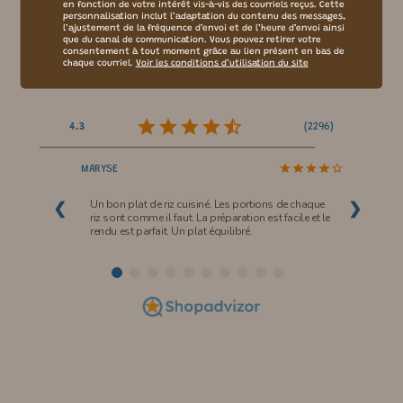
en fonction de votre intérêt vis-à-vis des courriels reçus. Cette
personnalisation inclut l’adaptation du contenu des messages,
l’ajustement de la fréquence d’envoi et de l’heure d’envoi ainsi
ILS EN PARLENT
MIEUX
QUE
que du canal de communication. Vous pouvez retirer votre
consentement à tout moment grâce au lien présent en bas de
chaque courriel.
Voir les conditions d’utilisation du site
NOUS
(
2296
)
4.3
MARYSE
Un bon plat de riz cuisiné. Les portions de chaque
❮
❯
riz sont comme il faut. La préparation est facile et le
rendu est parfait. Un plat équilibré.