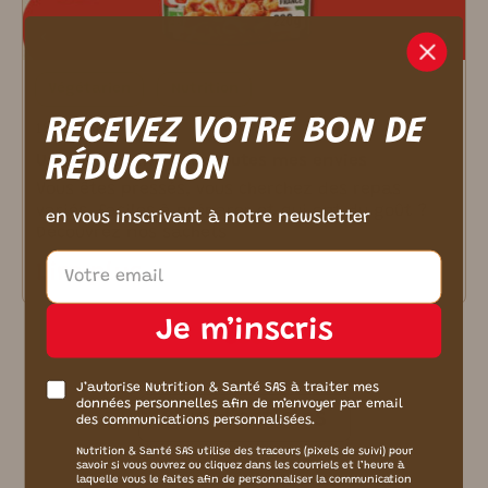
m ici.
Végétarien
Nutrition
RECEVEZ VOTRE BON DE
18/09/2025
RÉDUCTION
Un plat cuisiné pour toutes mes envies
Vous êtes pressés, vous cherchez des repas
variés, faciles à préparer et qui ont du goût ?
en vous inscrivant à notre newsletter
Découvrez nos sachets
Lire plus
Je m’inscris
J’autorise Nutrition & Santé SAS à traiter mes
données personnelles afin de m’envoyer par email
Plus d’articles
des communications personnalisées.
Nutrition & Santé SAS utilise des traceurs (pixels de suivi) pour
savoir si vous ouvrez ou cliquez dans les courriels et l’heure à
laquelle vous le faites afin de personnaliser la communication