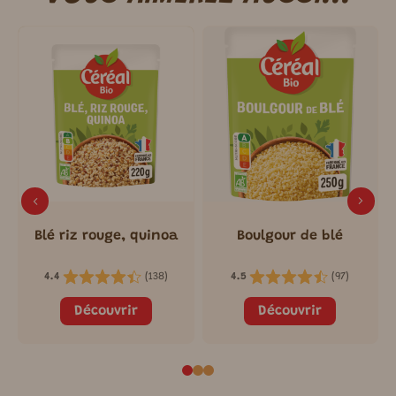
Blé riz rouge, quinoa
Boulgour de blé
(
138
)
(
97
)
4.4
4.5
Découvrir
Découvrir