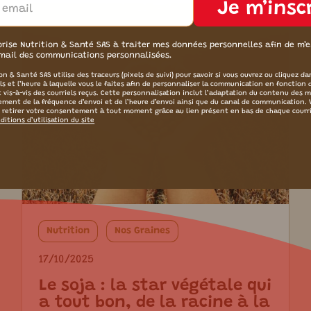
Je m’insc
orise Nutrition & Santé SAS à traiter mes données personnelles afin de m’
mail des communications personnalisées.
on & Santé SAS utilise des traceurs (pixels de suivi) pour savoir si vous ouvrez ou cliquez da
els et l’heure à laquelle vous le faites afin de personnaliser la communication en fonction 
t vis-à-vis des courriels reçus. Cette personnalisation inclut l’adaptation du contenu des 
tement de la fréquence d’envoi et de l’heure d’envoi ainsi que du canal de communication.
 retirer votre consentement à tout moment grâce au lien présent en bas de chaque courr
ditions d’utilisation du site
Nutrition
Nos Graines
17/10/2025
Le soja : la star végétale qui
a tout bon, de la racine à la