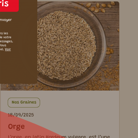
ris
envoyer
ns les
de votre
messages,
 Vous
iel.
Voir
Nos Graines
18/09/2025
Orge
L’orge, en latin Hordeum vulgare, est l’une