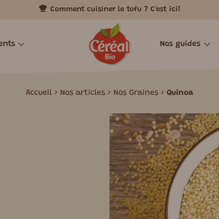
Comment cuisiner le tofu ? C'est ici!
ents
Nos guides
QUE REVISITÉ
REPAS
ISIR GOURMAND POUR TOUS, SANS COMPROMI
TOFUS
HIVER
C’EST QUOI LE TOFU ?
CŒURS DE RE
ÉTÉ
TO
Accueil
Nos articles
Nos Graines
Quinoa
riens
Tofus à cuisiner
Boulettes
ments
Tofus cuisinés
Emincés
ents cuisinés
Falafels