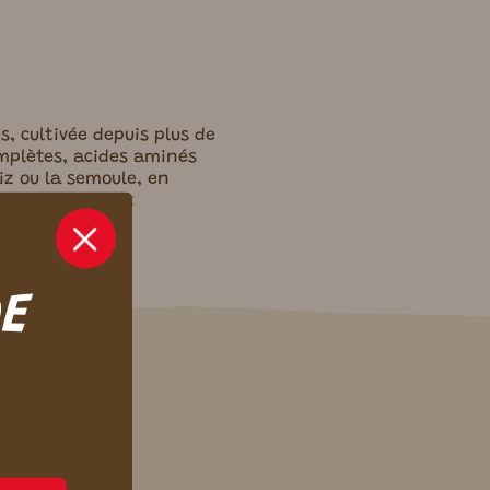
, cultivée depuis plus de
omplètes, acides aminés
iz ou la semoule, en
uilibre, goût et
DE
LLES