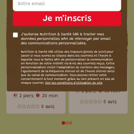
RECETTES
Je m’inscris
J’autorise Nutrition & Santé SAS à traiter mes
données personnelles afin de m’envoyer par email
des communications personnalisées.
Nutrition & Santé SAS utilise des traceurs (pixels de suivi) pour
savoir si vous ouvrez ou cliquez dans les courriels et l’heure à
laquelle vous le faites afin de personnaliser la communication
en fonction de votre intérêt vis-à-vis des courriels reçus. Cette
personnalisation inclut l’adaptation du contenu des messages,
l’ajustement de la fréquence d’envoi et de l’heure d’envoi ainsi
que du canal de communication. Vous pouvez retirer votre
consentement à tout moment grâce au lien présent en bas de
Tofu façon pulled
Curry vert au citron
chaque courriel.
Voir les conditions d’utilisation du site
pork
2 pers
30 min
2 pers
20 min
0 avis
0 avis