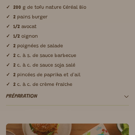
200
g de tofu nature Céréal Bio
2
pains burger
1/2
avocat
1/2
oignon
2
poignées de salade
2
c. à s. de sauce barbecue
2
c. à c. de sauce soja salé
2
pincées de paprika et d'ail
2
c. à c. de crème fraîche
PRÉPARATION