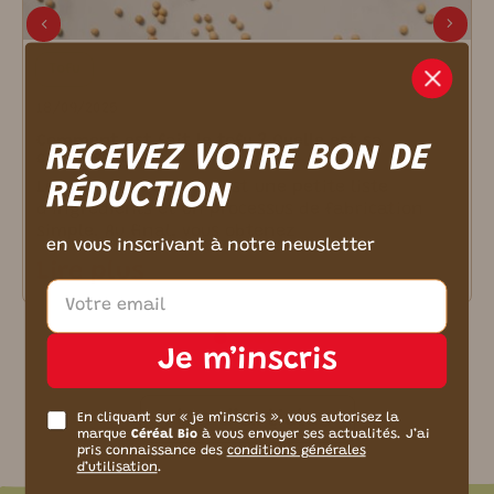
m ici.
Tofu
18/09/2025
Comment est fait le tofu ? Quelle est sa
RECEVEZ VOTRE BON DE
composition ?
RÉDUCTION
Le tofu, c’est quoi ? C’est une petite liste
d’ingrédients et un processus de fabrication
simple. Au final, vous obtenez
en vous inscrivant à notre newsletter
Lire plus
Je m’inscris
Plus d’articles
En cliquant sur « je m’inscris », vous autorisez la
marque
Céréal Bio
à vous envoyer ses actualités. J’ai
pris connaissance des
conditions générales
d’utilisation
.