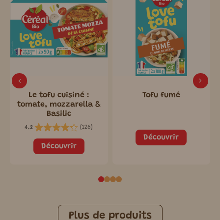
Le tofu cuisiné :
Tofu fumé
tomate, mozzarella &
Basilic
(
126
)
4.2
Découvrir
Découvrir
Plus de produits