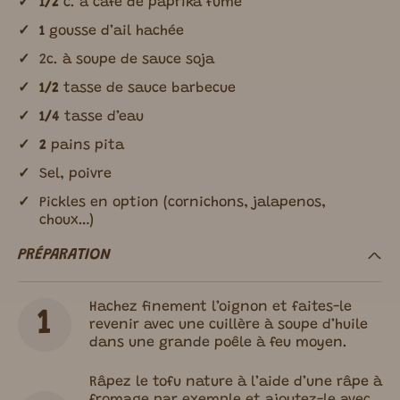
1/2
c. à café de paprika fumé
1
gousse d’ail hachée
2c. à soupe de sauce soja
1/2
tasse de sauce barbecue
1/4
tasse d’eau
2
pains pita
Sel, poivre
Pickles en option (cornichons, jalapenos,
choux…)
PRÉPARATION
Hachez finement l’oignon et faites-le
revenir avec une cuillère à soupe d’huile
dans une grande poêle à feu moyen.
Râpez le tofu nature à l’aide d’une râpe à