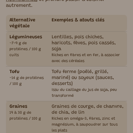
autrement.
Alternative
Exemples & atouts clés
végétale
Légumineuses
Lentilles, pois chiches,
haricots, fèves, pois cassés,
~7-9 g de
soja
protéines / 100 g
cuits
Riches en fibres et en fer, à associer
avec des céréales
Tofu
Tofu ferme (poêlé, grillé,
mariné) ou soyeux (sauces,
~14 g de protéines
desserts)
/ 100 g
Issu du caillage du jus de soja, peu
transformé
Graines
Graines de courge, de chanvre,
de chia, de lin
19 à 30 g de
protéines / 100 g
Riches en oméga-3, fibres, zinc et
magnésium, à saupoudrer sur tous
les plats