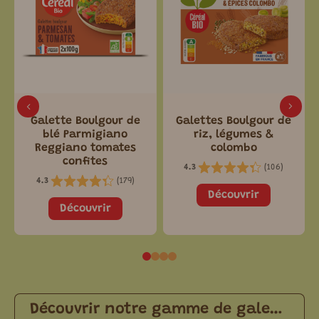
Galette Boulgour de
Galettes Boulgour de
blé Parmigiano
riz, légumes &
Reggiano tomates
colombo
confites
(
106
)
4.3
(
179
)
4.3
Découvrir
Découvrir
Découvrir notre gamme de galettes végétariennes