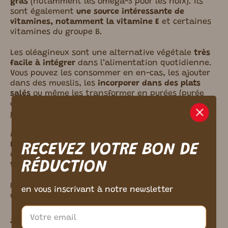
gras
(notamment les oméga-3 pour les noix). Ils
sont également
une source intéressante de
vitamines, notamment la vitamine E
et certaines
vitamines du groupe B.
Les oléagineux sont une alternative végétale
très
facile à intégrer
dans l’alimentation quotidienne.
Vous pouvez les consommer en en-cas, les ajouter
dans des mueslis, les
incorporer dans des plats
salés
ou même les transformer en purées (purée
m ici.
d’amande, de cacahuète, etc.) pour varier les
plaisirs.
Attention cependant, le
Programme National
Nutrition Santé
recommande de n’en consommer
RECEVEZ VOTRE BON DE
qu’une poignée par jour
car les oléagineux sont
RÉDUCTION
très caloriques.
Privilégiez des
versions non salées
afin d’éviter
en vous inscrivant à notre newsletter
un
excès de sodium
.
#5 LES CÉRÉALES COMPLÈTES,