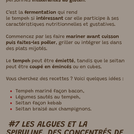
personnes
intolérantes au gluten
.
C’est la
fermentation
qui rend
le tempeh si
intéressant
car elle
participe à ses
caractéristiques nutritionnelles et gustatives.
Commencez par les faire
mariner avant cuisson
puis faites-les poêler
, griller ou intégrer les dans
des plats mijotés.
Le
tempeh
peut être
émietté
, tandis que le seitan
peut être
coupé en émincés
ou en cubes.
Vous cherchez des recettes ? Voici quelques idées :
Tempeh mariné façon bacon,
Légumes sautés au tempeh,
Seitan façon kebab
Seitan braisé aux champignons.
#7 LES ALGUES ET LA
SPIRULINE, DES CONCENTRÉS DE