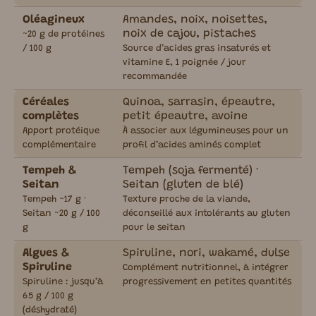
Oléagineux
Amandes, noix, noisettes,
noix de cajou, pistaches
~20 g de protéines
/ 100 g
Source d’acides gras insaturés et
vitamine E, 1 poignée / jour
recommandée
Céréales
Quinoa, sarrasin, épeautre,
complètes
petit épeautre, avoine
Apport protéique
À associer aux légumineuses pour un
complémentaire
profil d’acides aminés complet
Tempeh &
Tempeh (soja fermenté) ·
Seitan
Seitan (gluten de blé)
Tempeh ~17 g ·
Texture proche de la viande,
Seitan ~20 g / 100
déconseillé aux intolérants au gluten
g
pour le seitan
Algues &
Spiruline, nori, wakamé, dulse
Spiruline
Complément nutritionnel, à intégrer
Spiruline : jusqu’à
progressivement en petites quantités
65 g / 100 g
(déshydraté)