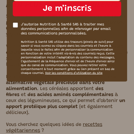
BIEN PLUS QUE DES FÉCULENTS
Je m’inscris
Souvent perçues
uniquement comme une source de
glucides
, les céréales complètes
jouent également
J’autorise Nutrition & Santé SAS à traiter mes
un rôle important
dans une
alimentation
données personnelles afin de m’envoyer par email
des communications personnalisées.
végétale
.
Nutrition & Santé SAS utilise des traceurs (pixels de suivi) pour
Vous trouverez dans certaines céréales
un apport
savoir si vous ouvrez ou cliquez dans les courriels et l’heure à
laquelle vous le faites afin de personnaliser la communication
essentiel en protéin
e
. C’est le cas pour le quinoa, le
en fonction de votre intérêt vis-à-vis des courriels reçus. Cette
personnalisation inclut l’adaptation du contenu des messages,
sarrasin, l’épeautre, le petit épeautre ou encore
l’ajustement de la fréquence d’envoi et de l’heure d’envoi ainsi
l’avoine.
que du canal de communication. Vous pouvez retirer votre
consentement à tout moment grâce au lien présent en bas de
chaque courriel.
Voir les conditions d’utilisation du site
Leur association avec les légumineuses est
une
alternative végétale précieuse dans votre
alimentation
. Les céréales apportent
des
fibres
et
des acides aminés complémentaires
à
ceux des légumineuses, ce qui permet d’obtenir
un
apport protéique plus complet
(et également
délicieux).
Vous cherchez quelques idées de
recettes
végétariennes
?