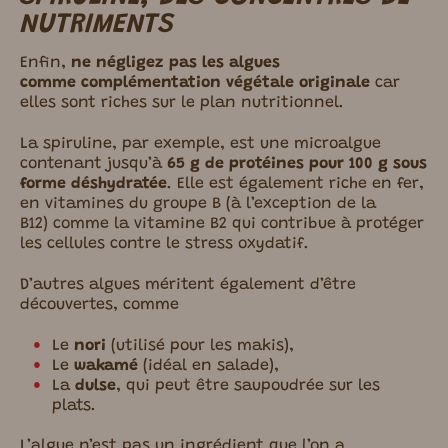
NUTRIMENTS
Enfin,
ne négligez pas les algues
comme complémentation végétale originale
car
elles sont riches sur le plan nutritionnel.
La spiruline, par exemple, est une microalgue
contenant jusqu’à
65 g de protéines pour 100 g sous
forme déshydratée
.
Elle est également riche en fer,
en vitamines du groupe B (à l’exception de la
B12) comme la vitamine B2 qui contribue à protéger
les cellules contre le stress oxydatif.
D’autres algues méritent également d’être
découvertes, comme
Le
nori
(utilisé pour les makis),
Le
wakamé
(idéal en salade),
La
dulse
, qui peut être saupoudrée sur les
plats.
L’algue n’est pas un ingrédient que l’on a