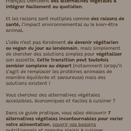
Français cherchent
des alternatives végétales à
intégrer facilement au quotidien
.
Et les raisons sont multiples comme
des raisons de
santé,
l’impact environnemental ou le bien-être
animal.
L’idée n’est pas forcément
de devenir végétarien
ou vegan du jour au lendemain
, mais simplement
de chercher des solutions simples pour
végétaliser
son assiette.
Cette transition peut toutefois
sembler complexe au départ
(notamment lorsqu’il
s’agit de remplacer les protéines animales de
manière équilibrée et savoureuse) mais des
solutions existent !
Vous cherchez des alternatives végétales
accessibles, économiques et faciles à cuisiner ?
Dans ce guide pratique, vous allez découvrir
7
alternatives végétales incontournables pour varier
votre alimentation
,
couvrir vos besoins
nutritionnels
et prendre plaisir à cuisiner