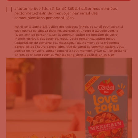
J’autorise Nutrition & Santé SAS à traiter mes données
personnelles afin de m’envoyer par email des
communications personnalisées.
Nutrition & Santé SAS utilise des traceurs (pixels de suivi) pour savoir si
vous ouvrez ou cliquez dans les courriels et l’heure à laquelle vous le
faites afin de personnaliser la communication en fonction de votre
intérêt vis-à-vis des courriels reçus. Cette personnalisation inclut
l’adaptation du contenu des messages, l'ajustement de la fréquence
d’envoi et de l’heure d’envoi ainsi que du canal de communication. Vous
pouvez retirer votre consentement à tout moment grâce au lien présent
en bas de chaque courriel.
Voir les conditions d'utilisation du site